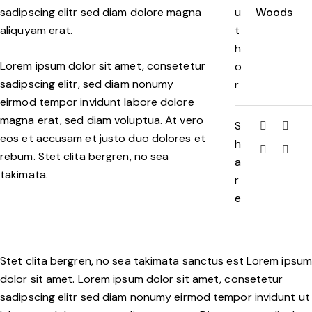
sadipscing elitr sed diam dolore magna
u
Woods
aliquyam erat.
t
h
Lorem ipsum dolor sit amet, consetetur
o
sadipscing elitr, sed diam nonumy
r
eirmod tempor invidunt labore dolore
magna erat, sed diam voluptua. At vero
S
eos et accusam et justo duo dolores et
h
rebum. Stet clita bergren, no sea
a
takimata.
r
e
Stet clita bergren, no sea takimata sanctus est Lorem ipsum
dolor sit amet. Lorem ipsum dolor sit amet, consetetur
sadipscing elitr sed diam nonumy eirmod tempor invidunt ut