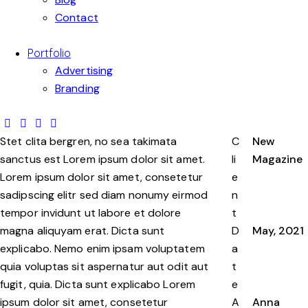
Contact
Portfolio
Advertising
Branding
Stet clita bergren, no sea takimata
C
New
sanctus est Lorem ipsum dolor sit amet.
li
Magazine
Lorem ipsum dolor sit amet, consetetur
e
sadipscing elitr sed diam nonumy eirmod
n
tempor invidunt ut labore et dolore
t
magna aliquyam erat. Dicta sunt
D
May, 2021
explicabo. Nemo enim ipsam voluptatem
a
quia voluptas sit aspernatur aut odit aut
t
fugit, quia. Dicta sunt explicabo Lorem
e
ipsum dolor sit amet, consetetur
A
Anna